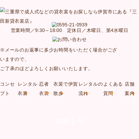
営業時間／9:30～18:00 定休日／木曜日、第4水曜日
※メールのお返事に多少お時間をいただく場合がござ
いますので、
ご了承のほどよろしくお願いいたします。
コンセ
レンタル
忍者
衣裳で伊賀
レンタルの
よくある
店舗
プト
衣裳
衣裳
散歩
流れ
質問
案内
お知らせ